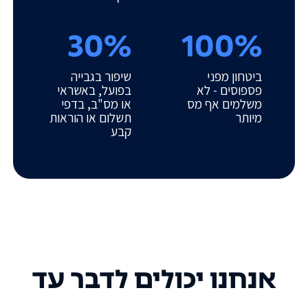
30%
100%
ביטחון מפני
שיפור בגבייה
פספוסים - לא
בפועל, באשראי
משלמים אף מס
או מס"ב, בדפי
מיותר
תשלום או הוראות
קבע
אנחנו יכולים לדבר עד