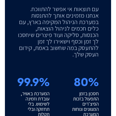
עם תוצאות אי אפשר להתווכח.
אנחנו מזמינים אותך להתנסות
במערכת הניהול המקיפה בארץ, עם
כלים חכמים לניהול הוצאות,
הכנסות, סליקה ועוד פיצרים שיחסכו
לך זמן וכסף וישאירו לך זמן
להתעסק במה שחשוב באמת, קידום
העסק שלך.
99.9%
80%
חסכון בזמן
המערכת באוויר,
התפעול בזכות
עובדת וזמינה
הפיצ'רים
לשימוש. בלי
המגוונים ונוחות
תחזוקה ובלי
המערכת
תקלות