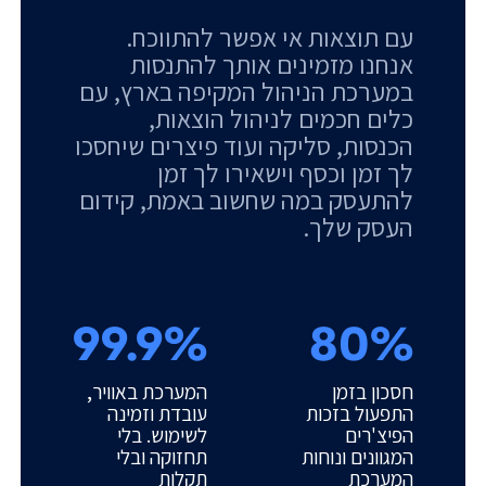
עם תוצאות אי אפשר להתווכח.
אנחנו מזמינים אותך להתנסות
במערכת הניהול המקיפה בארץ, עם
כלים חכמים לניהול הוצאות,
הכנסות, סליקה ועוד פיצרים שיחסכו
לך זמן וכסף וישאירו לך זמן
להתעסק במה שחשוב באמת, קידום
העסק שלך.
99.9%
80%
חסכון בזמן
המערכת באוויר,
התפעול בזכות
עובדת וזמינה
הפיצ'רים
לשימוש. בלי
המגוונים ונוחות
תחזוקה ובלי
המערכת
תקלות