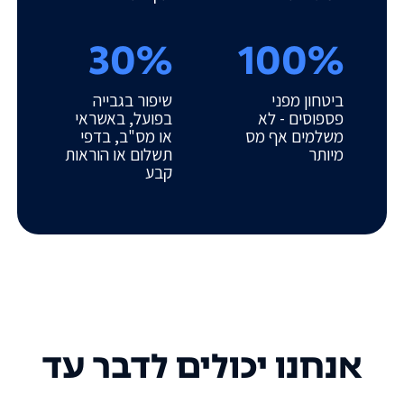
30%
100%
ביטחון מפני
שיפור בגבייה
פספוסים - לא
בפועל, באשראי
משלמים אף מס
או מס"ב, בדפי
מיותר
תשלום או הוראות
קבע
אנחנו יכולים לדבר עד