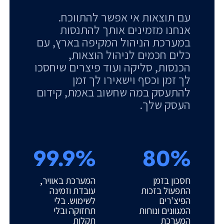
עם תוצאות אי אפשר להתווכח.
אנחנו מזמינים אותך להתנסות
במערכת הניהול המקיפה בארץ, עם
כלים חכמים לניהול הוצאות,
הכנסות, סליקה ועוד פיצרים שיחסכו
לך זמן וכסף וישאירו לך זמן
להתעסק במה שחשוב באמת, קידום
העסק שלך.
99.9%
80%
חסכון בזמן
המערכת באוויר,
התפעול בזכות
עובדת וזמינה
הפיצ'רים
לשימוש. בלי
המגוונים ונוחות
תחזוקה ובלי
המערכת
תקלות