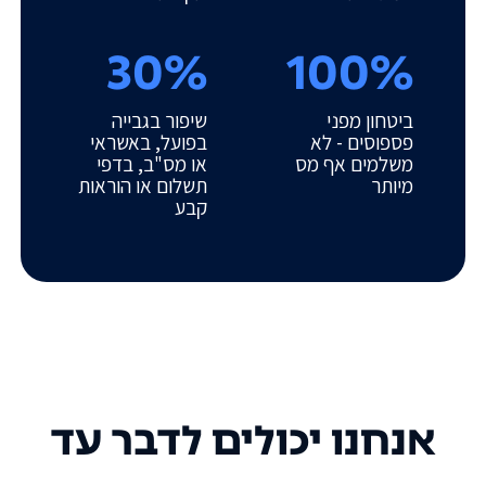
30%
100%
ביטחון מפני
שיפור בגבייה
פספוסים - לא
בפועל, באשראי
משלמים אף מס
או מס"ב, בדפי
מיותר
תשלום או הוראות
קבע
אנחנו יכולים לדבר עד