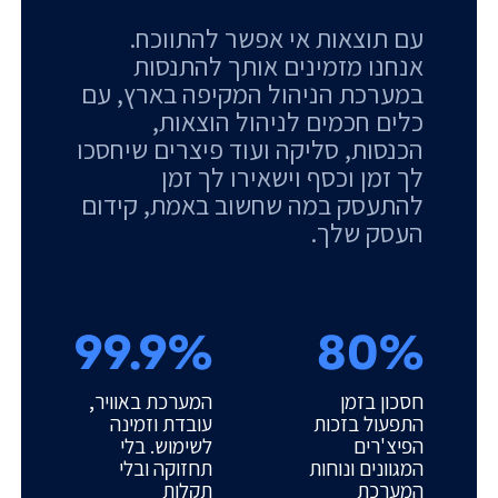
עם תוצאות אי אפשר להתווכח.
אנחנו מזמינים אותך להתנסות
במערכת הניהול המקיפה בארץ, עם
כלים חכמים לניהול הוצאות,
הכנסות, סליקה ועוד פיצרים שיחסכו
לך זמן וכסף וישאירו לך זמן
להתעסק במה שחשוב באמת, קידום
העסק שלך.
99.9%
80%
חסכון בזמן
המערכת באוויר,
התפעול בזכות
עובדת וזמינה
הפיצ'רים
לשימוש. בלי
המגוונים ונוחות
תחזוקה ובלי
המערכת
תקלות