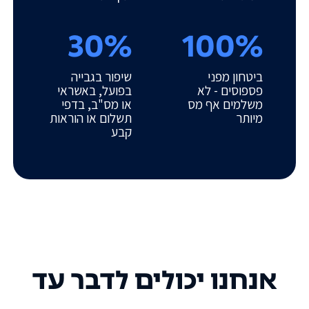
30%
100%
ביטחון מפני
שיפור בגבייה
פספוסים - לא
בפועל, באשראי
משלמים אף מס
או מס"ב, בדפי
מיותר
תשלום או הוראות
קבע
אנחנו יכולים לדבר עד