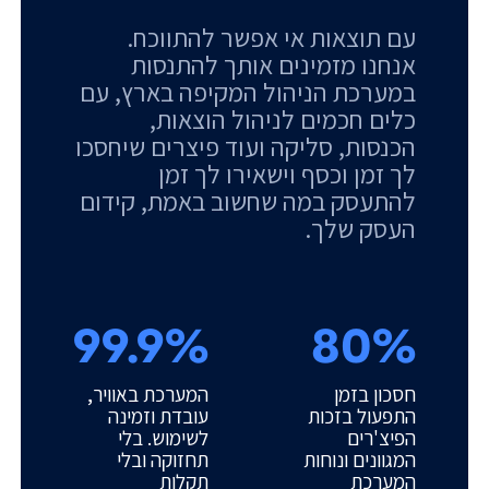
עם תוצאות אי אפשר להתווכח.
אנחנו מזמינים אותך להתנסות
במערכת הניהול המקיפה בארץ, עם
כלים חכמים לניהול הוצאות,
הכנסות, סליקה ועוד פיצרים שיחסכו
לך זמן וכסף וישאירו לך זמן
להתעסק במה שחשוב באמת, קידום
העסק שלך.
99.9%
80%
חסכון בזמן
המערכת באוויר,
התפעול בזכות
עובדת וזמינה
הפיצ'רים
לשימוש. בלי
המגוונים ונוחות
תחזוקה ובלי
המערכת
תקלות