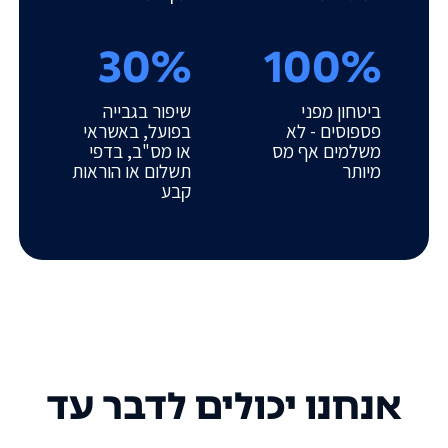
30%
100%
ביטחון מפני
שיפור בגבייה
פספוסים - לא
בפועל, באשראי
משלמים אף מס
או מס"ב, בדפי
מיותר
תשלום או הוראות
קבע
אנחנו יכולים לדבר עד