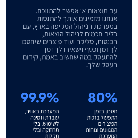
עם תוצאות אי אפשר להתווכח.
אנחנו מזמינים אותך להתנסות
במערכת הניהול המקיפה בארץ, עם
כלים חכמים לניהול הוצאות,
הכנסות, סליקה ועוד פיצרים שיחסכו
לך זמן וכסף וישאירו לך זמן
להתעסק במה שחשוב באמת, קידום
העסק שלך.
99.9%
80%
חסכון בזמן
המערכת באוויר,
התפעול בזכות
עובדת וזמינה
הפיצ'רים
לשימוש. בלי
המגוונים ונוחות
תחזוקה ובלי
המערכת
תקלות