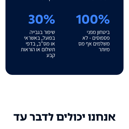
30%
100%
ביטחון מפני
שיפור בגבייה
פספוסים - לא
בפועל, באשראי
משלמים אף מס
או מס"ב, בדפי
מיותר
תשלום או הוראות
קבע
אנחנו יכולים לדבר עד