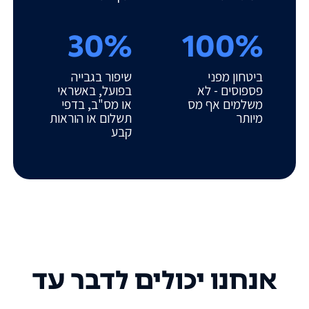
30%
100%
ביטחון מפני
שיפור בגבייה
פספוסים - לא
בפועל, באשראי
משלמים אף מס
או מס"ב, בדפי
מיותר
תשלום או הוראות
קבע
אנחנו יכולים לדבר עד