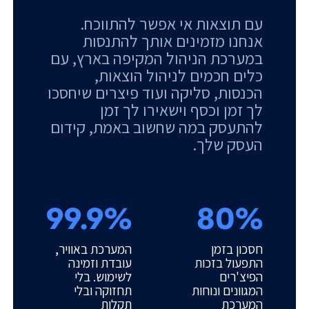
עם תוצאות אי אפשר להתווכח.
אנחנו מזמינים אותך להתנסות
במערכת הניהול המקיפה בארץ, עם
כלים חכמים לניהול הוצאות,
הכנסות, סליקה ועוד פיצרים שיחסכו
לך זמן וכסף וישאירו לך זמן
להתעסק במה שחשוב באמת, קידום
העסק שלך.
99.9%
80%
חסכון בזמן
המערכת באוויר,
התפעול בזכות
עובדת וזמינה
הפיצ'רים
לשימוש. בלי
המגוונים ונוחות
תחזוקה ובלי
המערכת
תקלות