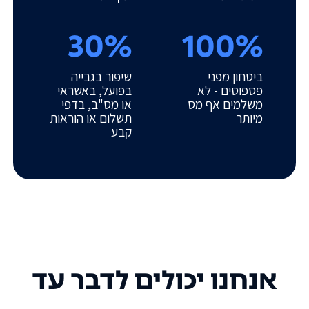
30%
100%
ביטחון מפני
שיפור בגבייה
פספוסים - לא
בפועל, באשראי
משלמים אף מס
או מס"ב, בדפי
מיותר
תשלום או הוראות
קבע
אנחנו יכולים לדבר עד