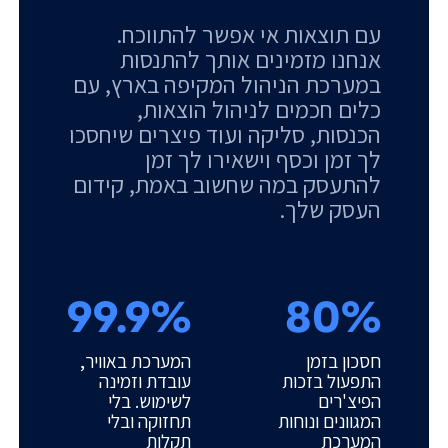
עם תוצאות אי אפשר להתווכח.
אנחנו מזמינים אותך להתנסות
במערכת הניהול המקיפה בארץ, עם
כלים חכמים לניהול הוצאות,
הכנסות, סליקה ועוד פיצרים שיחסכו
לך זמן וכסף וישאירו לך זמן
להתעסק במה שחשוב באמת, קידום
העסק שלך.
99.9%
80%
חסכון בזמן
המערכת באוויר,
התפעול בזכות
עובדת וזמינה
הפיצ'רים
לשימוש. בלי
המגוונים ונוחות
תחזוקה ובלי
המערכת
תקלות