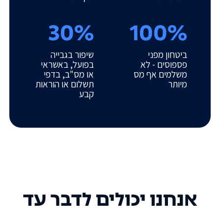
30%
100%
ביטחון מפני
שיפור בגבייה
פספוסים - לא
בפועל, באשראי
משלמים אף מס
או מס"ב, בדפי
מיותר
תשלום או הוראות
קבע
אנחנו יכולים לדבר עד