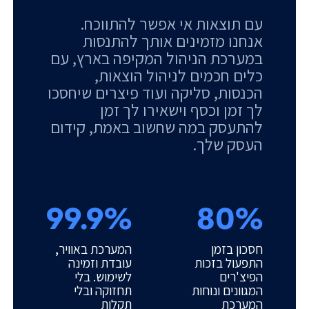
עם תוצאות אי אפשר להתווכח.
אנחנו מזמינים אותך להתנסות
במערכת הניהול המקיפה בארץ, עם
כלים חכמים לניהול הוצאות,
הכנסות, סליקה ועוד פיצרים שיחסכו
לך זמן וכסף וישאירו לך זמן
להתעסק במה שחשוב באמת, קידום
העסק שלך.
99.9%
80%
חסכון בזמן
המערכת באוויר,
התפעול בזכות
עובדת וזמינה
הפיצ'רים
לשימוש. בלי
המגוונים ונוחות
תחזוקה ובלי
המערכת
תקלות