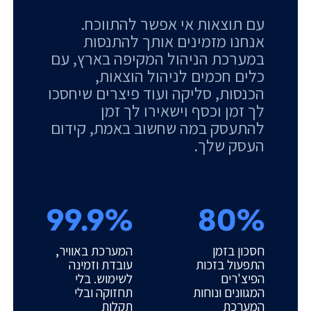
עם תוצאות אי אפשר להתווכח.
אנחנו מזמינים אותך להתנסות
במערכת הניהול המקיפה בארץ, עם
כלים חכמים לניהול הוצאות,
הכנסות, סליקה ועוד פיצרים שיחסכו
לך זמן וכסף וישאירו לך זמן
להתעסק במה שחשוב באמת, קידום
העסק שלך.
99.9%
80%
חסכון בזמן
המערכת באוויר,
התפעול בזכות
עובדת וזמינה
הפיצ'רים
לשימוש. בלי
המגוונים ונוחות
תחזוקה ובלי
המערכת
תקלות