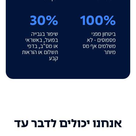
30%
100%
ביטחון מפני
שיפור בגבייה
פספוסים - לא
בפועל, באשראי
משלמים אף מס
או מס"ב, בדפי
מיותר
תשלום או הוראות
קבע
אנחנו יכולים לדבר עד