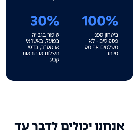
30%
100%
ביטחון מפני
שיפור בגבייה
פספוסים - לא
בפועל, באשראי
משלמים אף מס
או מס"ב, בדפי
מיותר
תשלום או הוראות
קבע
אנחנו יכולים לדבר עד