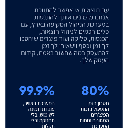
עם תוצאות אי אפשר להתווכח.
אנחנו מזמינים אותך להתנסות
במערכת הניהול המקיפה בארץ, עם
כלים חכמים לניהול הוצאות,
הכנסות, סליקה ועוד פיצרים שיחסכו
לך זמן וכסף וישאירו לך זמן
להתעסק במה שחשוב באמת, קידום
העסק שלך.
99.9%
80%
חסכון בזמן
המערכת באוויר,
התפעול בזכות
עובדת וזמינה
הפיצ'רים
לשימוש. בלי
המגוונים ונוחות
תחזוקה ובלי
המערכת
תקלות