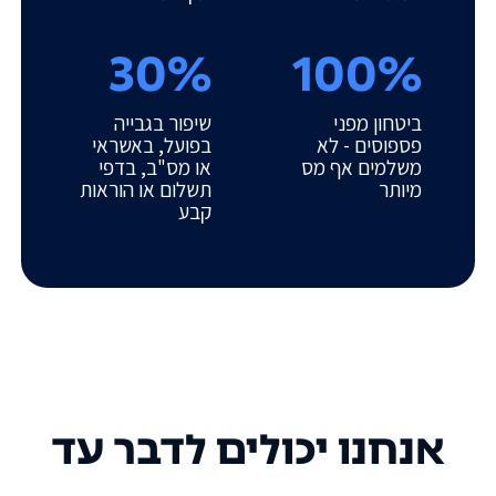
30%
100%
ביטחון מפני
שיפור בגבייה
פספוסים - לא
בפועל, באשראי
משלמים אף מס
או מס"ב, בדפי
מיותר
תשלום או הוראות
קבע
אנחנו יכולים לדבר עד