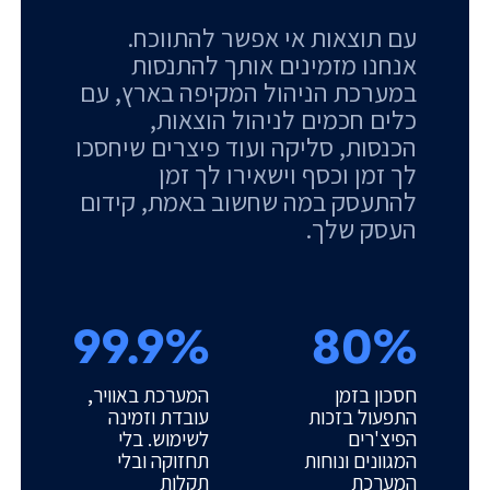
עם תוצאות אי אפשר להתווכח.
אנחנו מזמינים אותך להתנסות
במערכת הניהול המקיפה בארץ, עם
כלים חכמים לניהול הוצאות,
הכנסות, סליקה ועוד פיצרים שיחסכו
לך זמן וכסף וישאירו לך זמן
להתעסק במה שחשוב באמת, קידום
העסק שלך.
99.9%
80%
חסכון בזמן
המערכת באוויר,
התפעול בזכות
עובדת וזמינה
הפיצ'רים
לשימוש. בלי
המגוונים ונוחות
תחזוקה ובלי
המערכת
תקלות