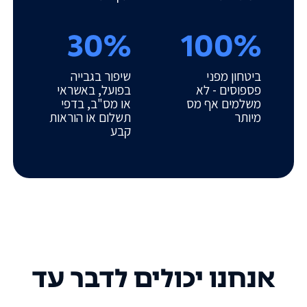
30%
100%
ביטחון מפני
שיפור בגבייה
פספוסים - לא
בפועל, באשראי
משלמים אף מס
או מס"ב, בדפי
מיותר
תשלום או הוראות
קבע
אנחנו יכולים לדבר עד