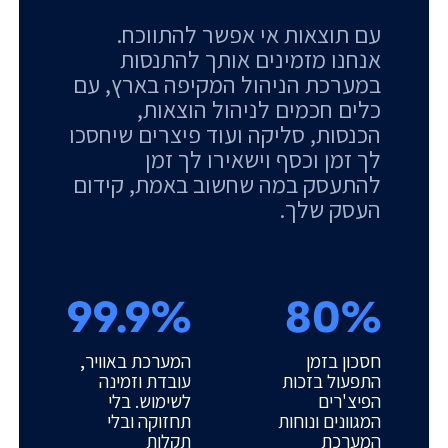
עם תוצאות אי אפשר להתווכח.
אנחנו מזמינים אותך להתנסות
במערכת הניהול המקיפה בארץ, עם
כלים חכמים לניהול הוצאות,
הכנסות, סליקה ועוד פיצרים שיחסכו
לך זמן וכסף וישאירו לך זמן
להתעסק במה שחשוב באמת, קידום
העסק שלך.
99.9%
80%
חסכון בזמן
המערכת באוויר,
התפעול בזכות
עובדת וזמינה
הפיצ'רים
לשימוש. בלי
המגוונים ונוחות
תחזוקה ובלי
המערכת
תקלות