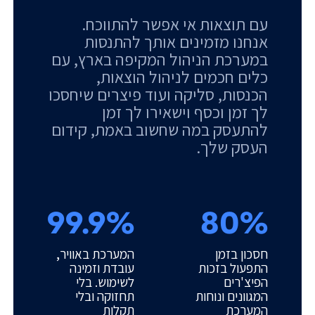
עם תוצאות אי אפשר להתווכח.
אנחנו מזמינים אותך להתנסות
במערכת הניהול המקיפה בארץ, עם
כלים חכמים לניהול הוצאות,
הכנסות, סליקה ועוד פיצרים שיחסכו
לך זמן וכסף וישאירו לך זמן
להתעסק במה שחשוב באמת, קידום
העסק שלך.
99.9%
80%
חסכון בזמן
המערכת באוויר,
התפעול בזכות
עובדת וזמינה
הפיצ'רים
לשימוש. בלי
המגוונים ונוחות
תחזוקה ובלי
המערכת
תקלות