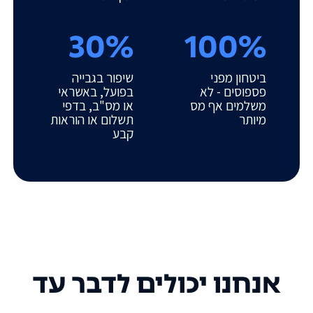
30%
100%
ביטחון מפני
שיפור בגבייה
פספוסים - לא
בפועל, באשראי
משלמים אף מס
או מס"ב, בדפי
מיותר
תשלום או הוראות
קבע
אנחנו יכולים לדבר עד