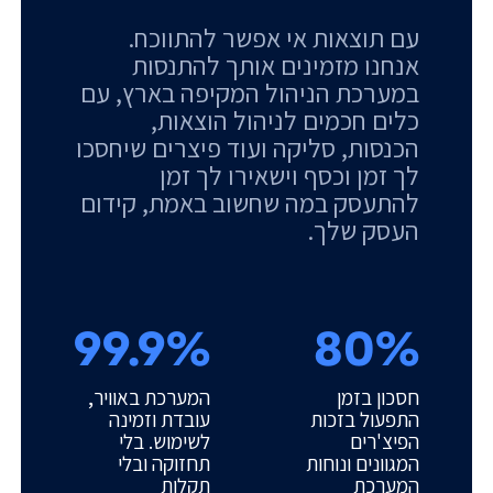
עם תוצאות אי אפשר להתווכח.
אנחנו מזמינים אותך להתנסות
במערכת הניהול המקיפה בארץ, עם
כלים חכמים לניהול הוצאות,
הכנסות, סליקה ועוד פיצרים שיחסכו
לך זמן וכסף וישאירו לך זמן
להתעסק במה שחשוב באמת, קידום
העסק שלך.
99.9%
80%
חסכון בזמן
המערכת באוויר,
התפעול בזכות
עובדת וזמינה
הפיצ'רים
לשימוש. בלי
המגוונים ונוחות
תחזוקה ובלי
המערכת
תקלות