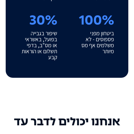
30%
100%
ביטחון מפני
שיפור בגבייה
פספוסים - לא
בפועל, באשראי
משלמים אף מס
או מס"ב, בדפי
מיותר
תשלום או הוראות
קבע
אנחנו יכולים לדבר עד