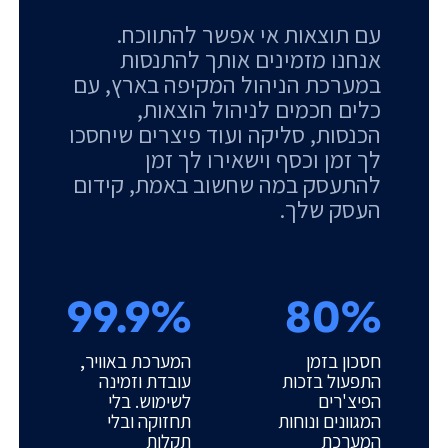
עם תוצאות אי אפשר להתווכח.
אנחנו מזמינים אותך להתנסות
במערכת הניהול המקיפה בארץ, עם
כלים חכמים לניהול הוצאות,
הכנסות, סליקה ועוד פיצרים שיחסכו
לך זמן וכסף וישאירו לך זמן
להתעסק במה שחשוב באמת, קידום
העסק שלך.
99.9%
80%
חסכון בזמן
המערכת באוויר,
התפעול בזכות
עובדת וזמינה
הפיצ'רים
לשימוש. בלי
המגוונים ונוחות
תחזוקה ובלי
המערכת
תקלות