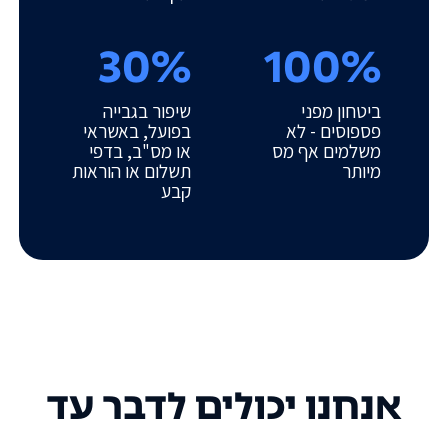
30%
100%
ביטחון מפני
שיפור בגבייה
פספוסים - לא
בפועל, באשראי
משלמים אף מס
או מס"ב, בדפי
מיותר
תשלום או הוראות
קבע
אנחנו יכולים לדבר עד