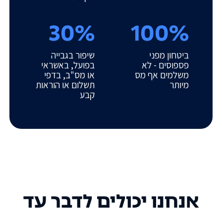
30%
100%
ביטחון מפני
שיפור בגבייה
פספוסים - לא
בפועל, באשראי
משלמים אף מס
או מס"ב, בדפי
מיותר
תשלום או הוראות
קבע
אנחנו יכולים לדבר עד