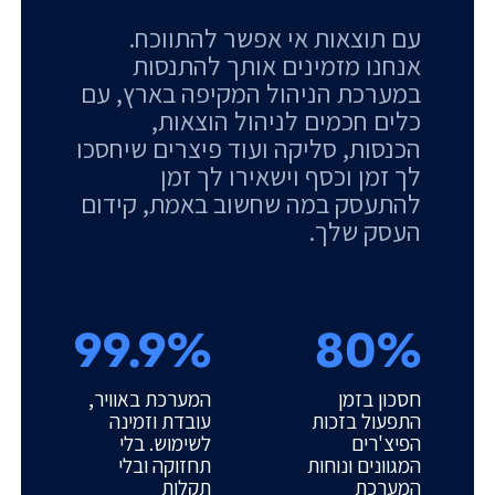
עם תוצאות אי אפשר להתווכח.
אנחנו מזמינים אותך להתנסות
במערכת הניהול המקיפה בארץ, עם
כלים חכמים לניהול הוצאות,
הכנסות, סליקה ועוד פיצרים שיחסכו
לך זמן וכסף וישאירו לך זמן
להתעסק במה שחשוב באמת, קידום
העסק שלך.
99.9%
80%
חסכון בזמן
המערכת באוויר,
התפעול בזכות
עובדת וזמינה
הפיצ'רים
לשימוש. בלי
המגוונים ונוחות
תחזוקה ובלי
המערכת
תקלות