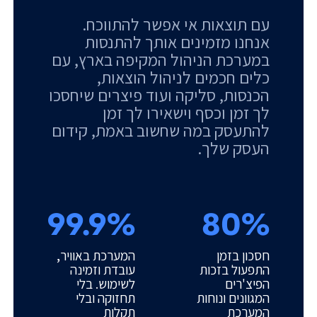
עם תוצאות אי אפשר להתווכח.
אנחנו מזמינים אותך להתנסות
במערכת הניהול המקיפה בארץ, עם
כלים חכמים לניהול הוצאות,
הכנסות, סליקה ועוד פיצרים שיחסכו
לך זמן וכסף וישאירו לך זמן
להתעסק במה שחשוב באמת, קידום
העסק שלך.
99.9%
80%
חסכון בזמן
המערכת באוויר,
התפעול בזכות
עובדת וזמינה
הפיצ'רים
לשימוש. בלי
המגוונים ונוחות
תחזוקה ובלי
המערכת
תקלות