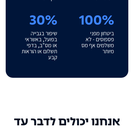
30%
100%
ביטחון מפני
שיפור בגבייה
פספוסים - לא
בפועל, באשראי
משלמים אף מס
או מס"ב, בדפי
מיותר
תשלום או הוראות
קבע
אנחנו יכולים לדבר עד