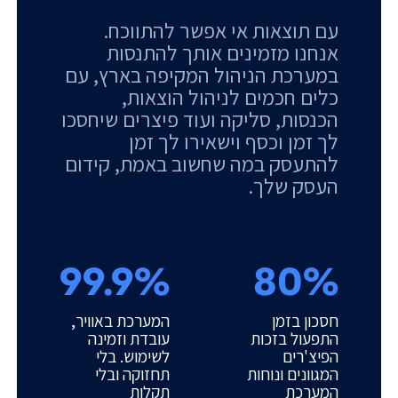
עם תוצאות אי אפשר להתווכח.
אנחנו מזמינים אותך להתנסות
במערכת הניהול המקיפה בארץ, עם
כלים חכמים לניהול הוצאות,
הכנסות, סליקה ועוד פיצרים שיחסכו
לך זמן וכסף וישאירו לך זמן
להתעסק במה שחשוב באמת, קידום
העסק שלך.
99.9%
80%
חסכון בזמן
המערכת באוויר,
התפעול בזכות
עובדת וזמינה
הפיצ'רים
לשימוש. בלי
המגוונים ונוחות
תחזוקה ובלי
המערכת
תקלות