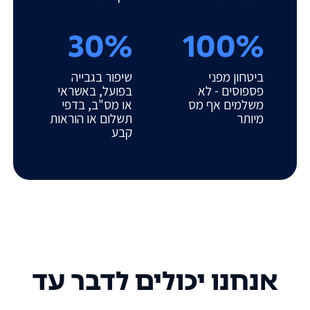
30%
100%
ביטחון מפני
שיפור בגבייה
פספוסים - לא
בפועל, באשראי
משלמים אף מס
או מס"ב, בדפי
מיותר
תשלום או הוראות
קבע
אנחנו יכולים לדבר עד