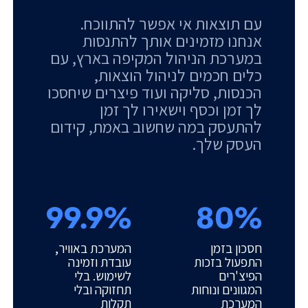
עם תוצאות אי אפשר להתווכח.
אנחנו מזמינים אותך להתנסות
במערכת הניהול המקיפה בארץ, עם
כלים חכמים לניהול הוצאות,
הכנסות, סליקה ועוד פיצרים שיחסכו
לך זמן וכסף וישאירו לך זמן
להתעסק במה שחשוב באמת, קידום
העסק שלך.
99.9%
80%
חסכון בזמן
המערכת באוויר,
התפעול בזכות
עובדת וזמינה
הפיצ'רים
לשימוש. בלי
המגוונים ונוחות
תחזוקה ובלי
המערכת
תקלות