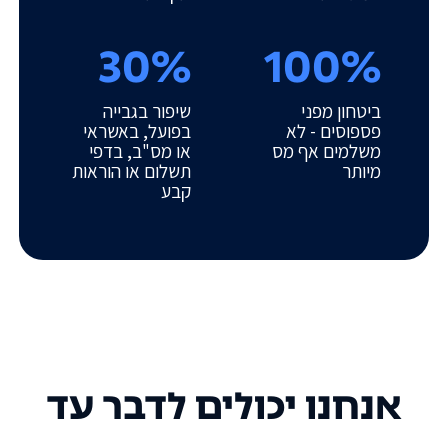
30%
100%
ביטחון מפני
שיפור בגבייה
פספוסים - לא
בפועל, באשראי
משלמים אף מס
או מס"ב, בדפי
מיותר
תשלום או הוראות
קבע
אנחנו יכולים לדבר עד