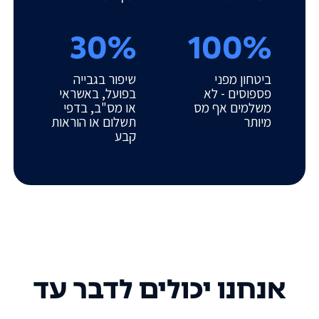
30%
100%
ביטחון מפני
שיפור בגבייה
פספוסים - לא
בפועל, באשראי
משלמים אף מס
או מס"ב, בדפי
מיותר
תשלום או הוראות
קבע
אנחנו יכולים לדבר עד