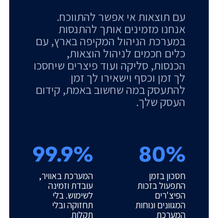
עם תוצאות אי אפשר להתווכח.
אנחנו מזמינים אותך להתנסות
במערכת הניהול המקיפה בארץ, עם
כלים חכמים לניהול הוצאות,
הכנסות, סליקה ועוד פיצרים שיחסכו
לך זמן וכסף וישאירו לך זמן
להתעסק במה שחשוב באמת, קידום
העסק שלך.
99.9%
80%
חסכון בזמן
המערכת באוויר,
התפעול בזכות
עובדת וזמינה
הפיצ'רים
לשימוש. בלי
המגוונים ונוחות
תחזוקה ובלי
המערכת
תקלות