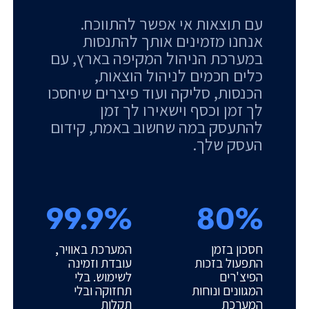
עם תוצאות אי אפשר להתווכח.
אנחנו מזמינים אותך להתנסות
במערכת הניהול המקיפה בארץ, עם
כלים חכמים לניהול הוצאות,
הכנסות, סליקה ועוד פיצרים שיחסכו
לך זמן וכסף וישאירו לך זמן
להתעסק במה שחשוב באמת, קידום
העסק שלך.
99.9%
80%
חסכון בזמן
המערכת באוויר,
התפעול בזכות
עובדת וזמינה
הפיצ'רים
לשימוש. בלי
המגוונים ונוחות
תחזוקה ובלי
המערכת
תקלות