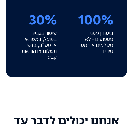
30%
100%
ביטחון מפני
שיפור בגבייה
פספוסים - לא
בפועל, באשראי
משלמים אף מס
או מס"ב, בדפי
מיותר
תשלום או הוראות
קבע
אנחנו יכולים לדבר עד