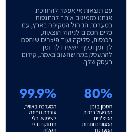
עם תוצאות אי אפשר להתווכח.
אנחנו מזמינים אותך להתנסות
במערכת הניהול המקיפה בארץ, עם
כלים חכמים לניהול הוצאות,
הכנסות, סליקה ועוד פיצרים שיחסכו
לך זמן וכסף וישאירו לך זמן
להתעסק במה שחשוב באמת, קידום
העסק שלך.
99.9%
80%
חסכון בזמן
המערכת באוויר,
התפעול בזכות
עובדת וזמינה
הפיצ'רים
לשימוש. בלי
המגוונים ונוחות
תחזוקה ובלי
המערכת
תקלות