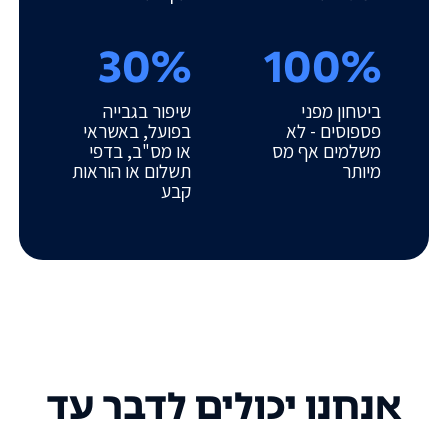
30%
100%
ביטחון מפני
שיפור בגבייה
פספוסים - לא
בפועל, באשראי
משלמים אף מס
או מס"ב, בדפי
מיותר
תשלום או הוראות
קבע
אנחנו יכולים לדבר עד