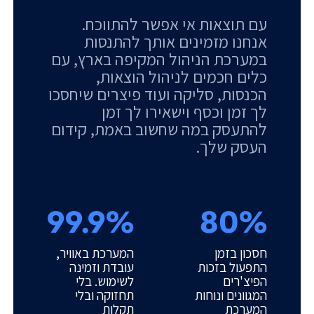
עם תוצאות אי אפשר להתווכח.
אנחנו מזמינים אותך להתנסות
במערכת הניהול המקיפה בארץ, עם
כלים חכמים לניהול הוצאות,
הכנסות, סליקה ועוד פיצרים שיחסכו
לך זמן וכסף וישאירו לך זמן
להתעסק במה שחשוב באמת, קידום
העסק שלך.
99.9%
80%
חסכון בזמן
המערכת באוויר,
התפעול בזכות
עובדת וזמינה
הפיצ'רים
לשימוש. בלי
המגוונים ונוחות
תחזוקה ובלי
המערכת
תקלות