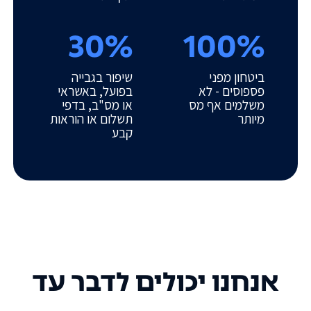
30%
100%
ביטחון מפני
שיפור בגבייה
פספוסים - לא
בפועל, באשראי
משלמים אף מס
או מס"ב, בדפי
מיותר
תשלום או הוראות
קבע
אנחנו יכולים לדבר עד