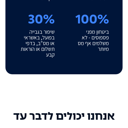
30%
100%
ביטחון מפני
שיפור בגבייה
פספוסים - לא
בפועל, באשראי
משלמים אף מס
או מס"ב, בדפי
מיותר
תשלום או הוראות
קבע
אנחנו יכולים לדבר עד