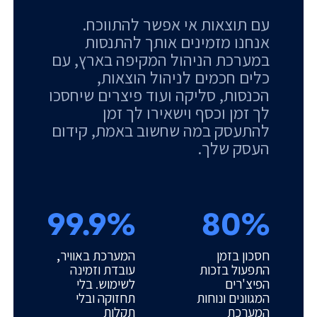
עם תוצאות אי אפשר להתווכח.
אנחנו מזמינים אותך להתנסות
במערכת הניהול המקיפה בארץ, עם
כלים חכמים לניהול הוצאות,
הכנסות, סליקה ועוד פיצרים שיחסכו
לך זמן וכסף וישאירו לך זמן
להתעסק במה שחשוב באמת, קידום
העסק שלך.
99.9%
80%
חסכון בזמן
המערכת באוויר,
התפעול בזכות
עובדת וזמינה
הפיצ'רים
לשימוש. בלי
המגוונים ונוחות
תחזוקה ובלי
המערכת
תקלות