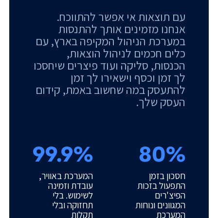
עם תוצאות אי אפשר להתווכח.
אנחנו מזמינים אותך להתנסות
במערכת הניהול המקיפה בארץ, עם
כלים חכמים לניהול הוצאות,
הכנסות, סליקה ועוד פיצרים שיחסכו
לך זמן וכסף וישאירו לך זמן
להתעסק במה שחשוב באמת, קידום
העסק שלך.
99.9%
80%
חסכון בזמן
המערכת באוויר,
התפעול בזכות
עובדת וזמינה
הפיצ'רים
לשימוש. בלי
המגוונים ונוחות
תחזוקה ובלי
המערכת
תקלות