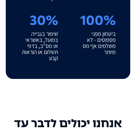
30%
100%
ביטחון מפני
שיפור בגבייה
פספוסים - לא
בפועל, באשראי
משלמים אף מס
או מס"ב, בדפי
מיותר
תשלום או הוראות
קבע
אנחנו יכולים לדבר עד