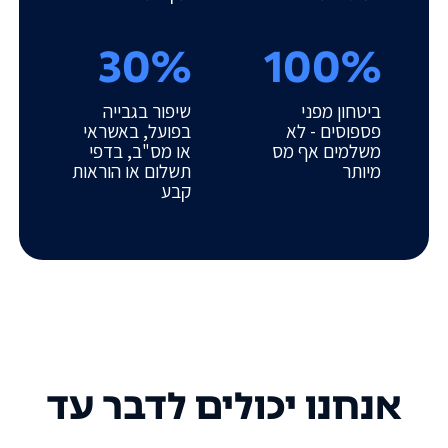
30%
100%
ביטחון מפני
שיפור בגבייה
פספוסים - לא
בפועל, באשראי
משלמים אף מס
או מס"ב, בדפי
מיותר
תשלום או הוראות
קבע
אנחנו יכולים לדבר עד