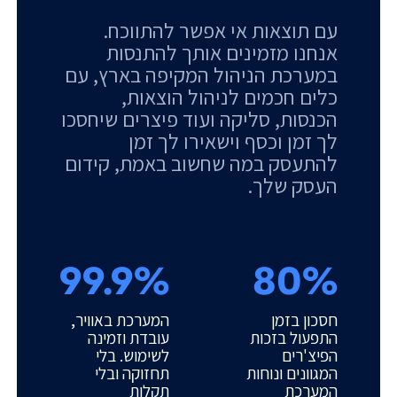
עם תוצאות אי אפשר להתווכח.
אנחנו מזמינים אותך להתנסות
במערכת הניהול המקיפה בארץ, עם
כלים חכמים לניהול הוצאות,
הכנסות, סליקה ועוד פיצרים שיחסכו
לך זמן וכסף וישאירו לך זמן
להתעסק במה שחשוב באמת, קידום
העסק שלך.
99.9%
80%
חסכון בזמן
המערכת באוויר,
התפעול בזכות
עובדת וזמינה
הפיצ'רים
לשימוש. בלי
המגוונים ונוחות
תחזוקה ובלי
המערכת
תקלות