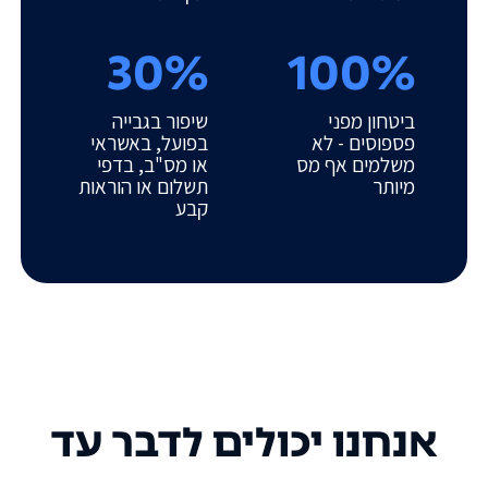
30%
100%
ביטחון מפני
שיפור בגבייה
פספוסים - לא
בפועל, באשראי
משלמים אף מס
או מס"ב, בדפי
מיותר
תשלום או הוראות
קבע
אנחנו יכולים לדבר עד