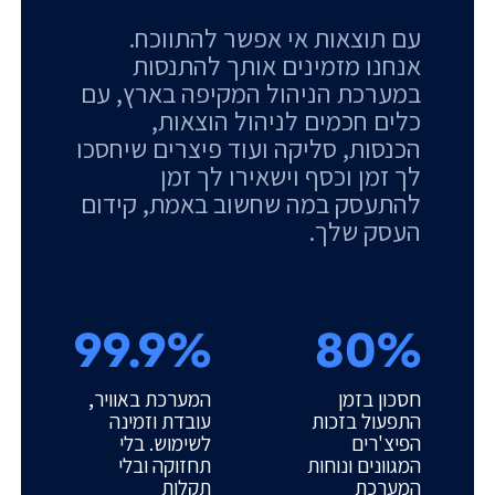
עם תוצאות אי אפשר להתווכח.
אנחנו מזמינים אותך להתנסות
במערכת הניהול המקיפה בארץ, עם
כלים חכמים לניהול הוצאות,
הכנסות, סליקה ועוד פיצרים שיחסכו
לך זמן וכסף וישאירו לך זמן
להתעסק במה שחשוב באמת, קידום
העסק שלך.
99.9%
80%
חסכון בזמן
המערכת באוויר,
התפעול בזכות
עובדת וזמינה
הפיצ'רים
לשימוש. בלי
המגוונים ונוחות
תחזוקה ובלי
המערכת
תקלות