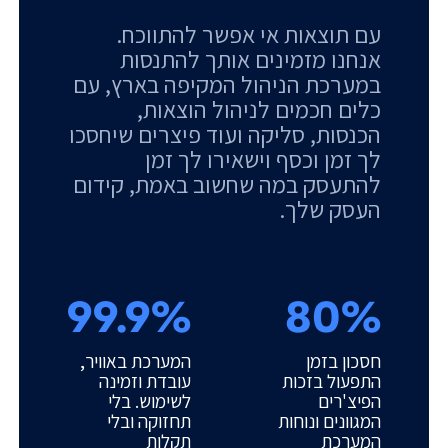
עם תוצאות אי אפשר להתווכח.
אנחנו מזמינים אותך להתנסות
במערכת הניהול המקיפה בארץ, עם
כלים חכמים לניהול הוצאות,
הכנסות, סליקה ועוד פיצרים שיחסכו
לך זמן וכסף וישאירו לך זמן
להתעסק במה שחשוב באמת, קידום
העסק שלך.
99.9%
80%
חסכון בזמן
המערכת באוויר,
התפעול בזכות
עובדת וזמינה
הפיצ'רים
לשימוש. בלי
המגוונים ונוחות
תחזוקה ובלי
המערכת
תקלות