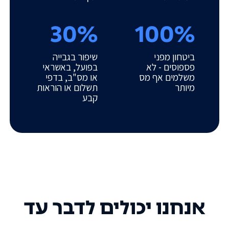
30%
100%
ביטחון מפני
שיפור בגבייה
פספוסים - לא
בפועל, באשראי
משלמים אף מס
או מס"ב, בדפי
מיותר
תשלום או הוראות
קבע
אנחנו יכולים לדבר עד