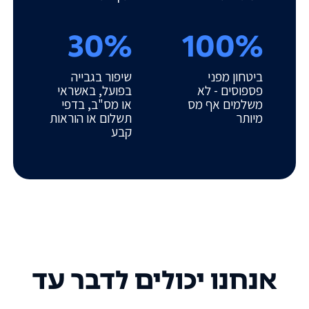
30%
100%
ביטחון מפני
שיפור בגבייה
פספוסים - לא
בפועל, באשראי
משלמים אף מס
או מס"ב, בדפי
מיותר
תשלום או הוראות
קבע
אנחנו יכולים לדבר עד