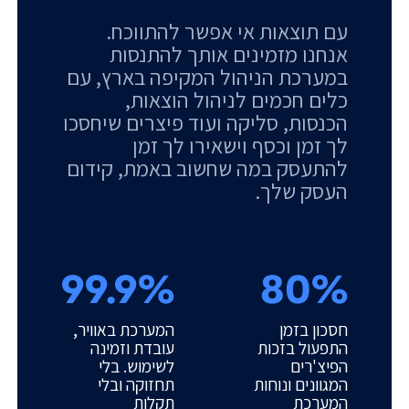
עם תוצאות אי אפשר להתווכח.
אנחנו מזמינים אותך להתנסות
במערכת הניהול המקיפה בארץ, עם
כלים חכמים לניהול הוצאות,
הכנסות, סליקה ועוד פיצרים שיחסכו
לך זמן וכסף וישאירו לך זמן
להתעסק במה שחשוב באמת, קידום
העסק שלך.
99.9%
80%
חסכון בזמן
המערכת באוויר,
התפעול בזכות
עובדת וזמינה
הפיצ'רים
לשימוש. בלי
המגוונים ונוחות
תחזוקה ובלי
המערכת
תקלות