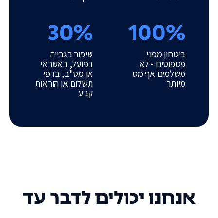
30%
100%
ביטחון מפני
שיפור בגבייה
פספוסים - לא
בפועל, באשראי
משלמים אף מס
או מס"ב, בדפי
מיותר
תשלום או הוראות
קבע
אנחנו יכולים לדבר עד