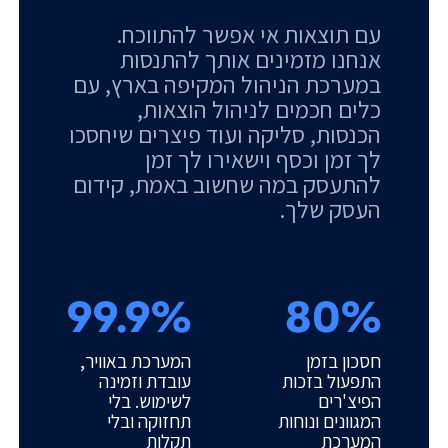
עם תוצאות אי אפשר להתווכח.
אנחנו מזמינים אותך להתנסות
במערכת הניהול המקיפה בארץ, עם
כלים חכמים לניהול הוצאות,
הכנסות, סליקה ועוד פיצרים שיחסכו
לך זמן וכסף וישאירו לך זמן
להתעסק במה שחשוב באמת, קידום
העסק שלך.
99.9%
80%
חסכון בזמן
המערכת באוויר,
התפעול בזכות
עובדת וזמינה
הפיצ'רים
לשימוש. בלי
המגוונים ונוחות
תחזוקה ובלי
המערכת
תקלות