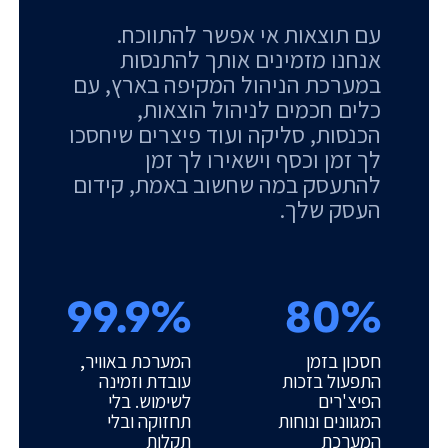
עם תוצאות אי אפשר להתווכח.
אנחנו מזמינים אותך להתנסות
במערכת הניהול המקיפה בארץ, עם
כלים חכמים לניהול הוצאות,
הכנסות, סליקה ועוד פיצרים שיחסכו
לך זמן וכסף וישאירו לך זמן
להתעסק במה שחשוב באמת, קידום
העסק שלך.
99.9%
80%
חסכון בזמן
המערכת באוויר,
התפעול בזכות
עובדת וזמינה
הפיצ'רים
לשימוש. בלי
המגוונים ונוחות
תחזוקה ובלי
המערכת
תקלות