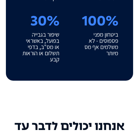
30%
100%
ביטחון מפני
שיפור בגבייה
פספוסים - לא
בפועל, באשראי
משלמים אף מס
או מס"ב, בדפי
מיותר
תשלום או הוראות
קבע
אנחנו יכולים לדבר עד