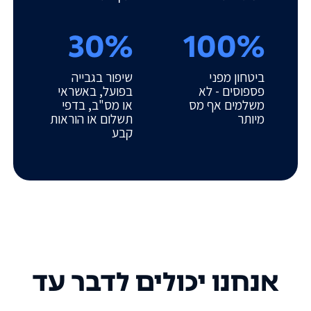
30%
100%
ביטחון מפני
שיפור בגבייה
פספוסים - לא
בפועל, באשראי
משלמים אף מס
או מס"ב, בדפי
מיותר
תשלום או הוראות
קבע
אנחנו יכולים לדבר עד