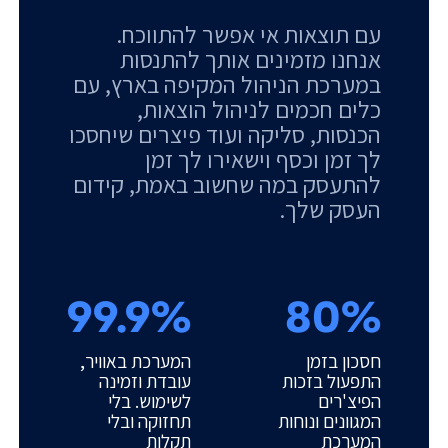
עם תוצאות אי אפשר להתווכח.
אנחנו מזמינים אותך להתנסות
במערכת הניהול המקיפה בארץ, עם
כלים חכמים לניהול הוצאות,
הכנסות, סליקה ועוד פיצרים שיחסכו
לך זמן וכסף וישאירו לך זמן
להתעסק במה שחשוב באמת, קידום
העסק שלך.
99.9%
80%
חסכון בזמן
המערכת באוויר,
התפעול בזכות
עובדת וזמינה
הפיצ'רים
לשימוש. בלי
המגוונים ונוחות
תחזוקה ובלי
המערכת
תקלות