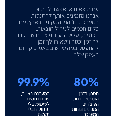
עם תוצאות אי אפשר להתווכח.
אנחנו מזמינים אותך להתנסות
במערכת הניהול המקיפה בארץ, עם
כלים חכמים לניהול הוצאות,
הכנסות, סליקה ועוד פיצרים שיחסכו
לך זמן וכסף וישאירו לך זמן
להתעסק במה שחשוב באמת, קידום
העסק שלך.
99.9%
80%
חסכון בזמן
המערכת באוויר,
התפעול בזכות
עובדת וזמינה
הפיצ'רים
לשימוש. בלי
המגוונים ונוחות
תחזוקה ובלי
המערכת
תקלות