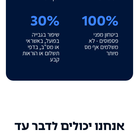
30%
100%
ביטחון מפני
שיפור בגבייה
פספוסים - לא
בפועל, באשראי
משלמים אף מס
או מס"ב, בדפי
מיותר
תשלום או הוראות
קבע
אנחנו יכולים לדבר עד