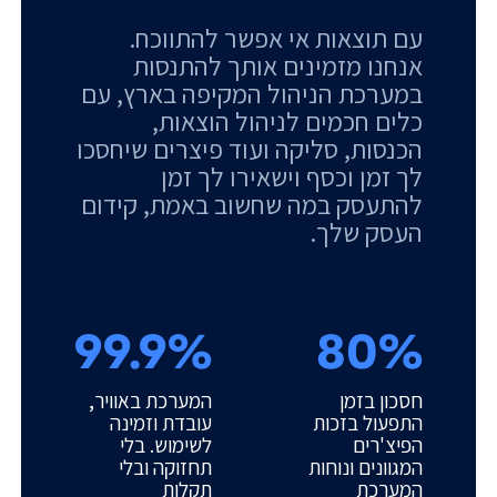
עם תוצאות אי אפשר להתווכח.
אנחנו מזמינים אותך להתנסות
במערכת הניהול המקיפה בארץ, עם
כלים חכמים לניהול הוצאות,
הכנסות, סליקה ועוד פיצרים שיחסכו
לך זמן וכסף וישאירו לך זמן
להתעסק במה שחשוב באמת, קידום
העסק שלך.
99.9%
80%
חסכון בזמן
המערכת באוויר,
התפעול בזכות
עובדת וזמינה
הפיצ'רים
לשימוש. בלי
המגוונים ונוחות
תחזוקה ובלי
המערכת
תקלות