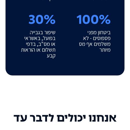
30%
100%
ביטחון מפני
שיפור בגבייה
פספוסים - לא
בפועל, באשראי
משלמים אף מס
או מס"ב, בדפי
מיותר
תשלום או הוראות
קבע
אנחנו יכולים לדבר עד