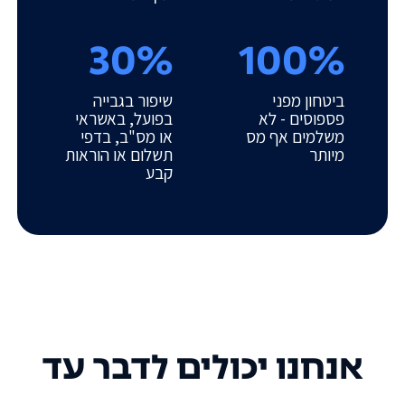
30%
100%
ביטחון מפני
שיפור בגבייה
פספוסים - לא
בפועל, באשראי
משלמים אף מס
או מס"ב, בדפי
מיותר
תשלום או הוראות
קבע
אנחנו יכולים לדבר עד