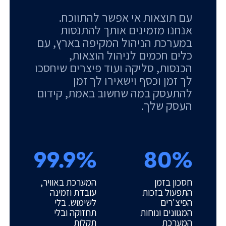
עם תוצאות אי אפשר להתווכח.
אנחנו מזמינים אותך להתנסות
במערכת הניהול המקיפה בארץ, עם
כלים חכמים לניהול הוצאות,
הכנסות, סליקה ועוד פיצרים שיחסכו
לך זמן וכסף וישאירו לך זמן
להתעסק במה שחשוב באמת, קידום
העסק שלך.
99.9%
80%
חסכון בזמן
המערכת באוויר,
התפעול בזכות
עובדת וזמינה
הפיצ'רים
לשימוש. בלי
המגוונים ונוחות
תחזוקה ובלי
המערכת
תקלות