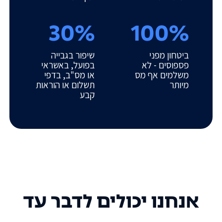
30%
100%
ביטחון מפני
שיפור בגבייה
פספוסים - לא
בפועל, באשראי
משלמים אף מס
או מס"ב, בדפי
מיותר
תשלום או הוראות
קבע
אנחנו יכולים לדבר עד