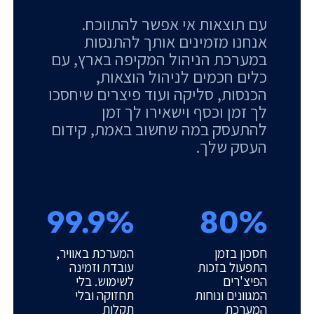
עם תוצאות אי אפשר להתווכח.
אנחנו מזמינים אותך להתנסות
במערכת הניהול המקיפה בארץ, עם
כלים חכמים לניהול הוצאות,
הכנסות, סליקה ועוד פיצרים שיחסכו
לך זמן וכסף וישאירו לך זמן
להתעסק במה שחשוב באמת, קידום
העסק שלך.
99.9%
80%
חסכון בזמן
המערכת באוויר,
התפעול בזכות
עובדת וזמינה
הפיצ'רים
לשימוש. בלי
המגוונים ונוחות
תחזוקה ובלי
המערכת
תקלות