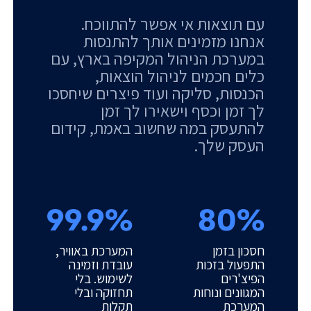
עם תוצאות אי אפשר להתווכח.
אנחנו מזמינים אותך להתנסות
במערכת הניהול המקיפה בארץ, עם
כלים חכמים לניהול הוצאות,
הכנסות, סליקה ועוד פיצרים שיחסכו
לך זמן וכסף וישאירו לך זמן
להתעסק במה שחשוב באמת, קידום
העסק שלך.
99.9%
80%
חסכון בזמן
המערכת באוויר,
התפעול בזכות
עובדת וזמינה
הפיצ'רים
לשימוש. בלי
המגוונים ונוחות
תחזוקה ובלי
המערכת
תקלות