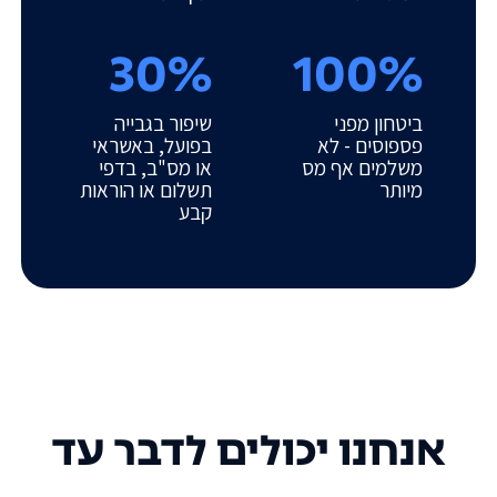
30%
100%
ביטחון מפני
שיפור בגבייה
פספוסים - לא
בפועל, באשראי
משלמים אף מס
או מס"ב, בדפי
מיותר
תשלום או הוראות
קבע
אנחנו יכולים לדבר עד