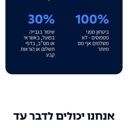
30%
100%
ביטחון מפני
שיפור בגבייה
פספוסים - לא
בפועל, באשראי
משלמים אף מס
או מס"ב, בדפי
מיותר
תשלום או הוראות
קבע
אנחנו יכולים לדבר עד