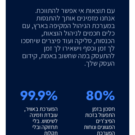
עם תוצאות אי אפשר להתווכח.
אנחנו מזמינים אותך להתנסות
במערכת הניהול המקיפה בארץ, עם
כלים חכמים לניהול הוצאות,
הכנסות, סליקה ועוד פיצרים שיחסכו
לך זמן וכסף וישאירו לך זמן
להתעסק במה שחשוב באמת, קידום
העסק שלך.
99.9%
80%
חסכון בזמן
המערכת באוויר,
התפעול בזכות
עובדת וזמינה
הפיצ'רים
לשימוש. בלי
המגוונים ונוחות
תחזוקה ובלי
המערכת
תקלות