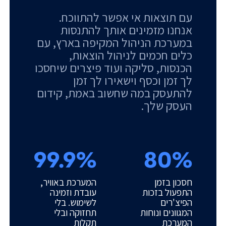
עם תוצאות אי אפשר להתווכח.
אנחנו מזמינים אותך להתנסות
במערכת הניהול המקיפה בארץ, עם
כלים חכמים לניהול הוצאות,
הכנסות, סליקה ועוד פיצרים שיחסכו
לך זמן וכסף וישאירו לך זמן
להתעסק במה שחשוב באמת, קידום
העסק שלך.
99.9%
80%
חסכון בזמן
המערכת באוויר,
התפעול בזכות
עובדת וזמינה
הפיצ'רים
לשימוש. בלי
המגוונים ונוחות
תחזוקה ובלי
המערכת
תקלות