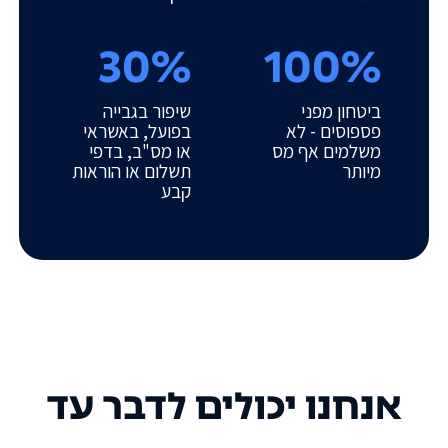
30%
100%
ביטחון מפני
שיפור בגבייה
פספוסים - לא
בפועל, באשראי
משלמים אף מס
או מס"ב, בדפי
מיותר
תשלום או הוראות
קבע
אנחנו יכולים לדבר עד