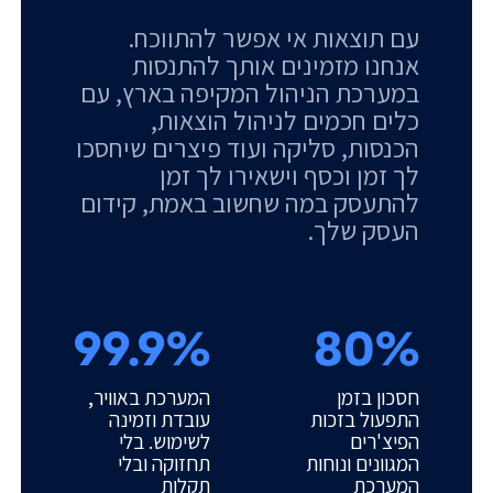
עם תוצאות אי אפשר להתווכח.
אנחנו מזמינים אותך להתנסות
במערכת הניהול המקיפה בארץ, עם
כלים חכמים לניהול הוצאות,
הכנסות, סליקה ועוד פיצרים שיחסכו
לך זמן וכסף וישאירו לך זמן
להתעסק במה שחשוב באמת, קידום
העסק שלך.
99.9%
80%
חסכון בזמן
המערכת באוויר,
התפעול בזכות
עובדת וזמינה
הפיצ'רים
לשימוש. בלי
המגוונים ונוחות
תחזוקה ובלי
המערכת
תקלות