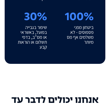
30%
100%
ביטחון מפני
שיפור בגבייה
פספוסים - לא
בפועל, באשראי
משלמים אף מס
או מס"ב, בדפי
מיותר
תשלום או הוראות
קבע
אנחנו יכולים לדבר עד