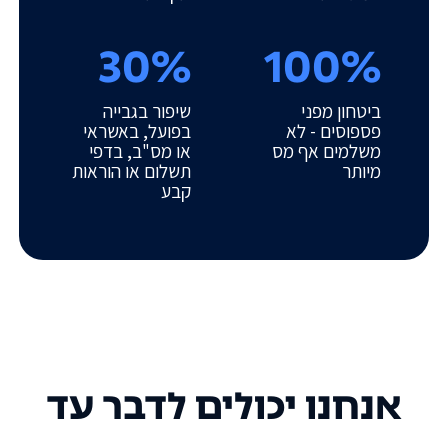
30%
100%
ביטחון מפני
שיפור בגבייה
פספוסים - לא
בפועל, באשראי
משלמים אף מס
או מס"ב, בדפי
מיותר
תשלום או הוראות
קבע
אנחנו יכולים לדבר עד