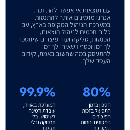
עם תוצאות אי אפשר להתווכח.
אנחנו מזמינים אותך להתנסות
במערכת הניהול המקיפה בארץ, עם
כלים חכמים לניהול הוצאות,
הכנסות, סליקה ועוד פיצרים שיחסכו
לך זמן וכסף וישאירו לך זמן
להתעסק במה שחשוב באמת, קידום
העסק שלך.
99.9%
80%
חסכון בזמן
המערכת באוויר,
התפעול בזכות
עובדת וזמינה
הפיצ'רים
לשימוש. בלי
המגוונים ונוחות
תחזוקה ובלי
המערכת
תקלות