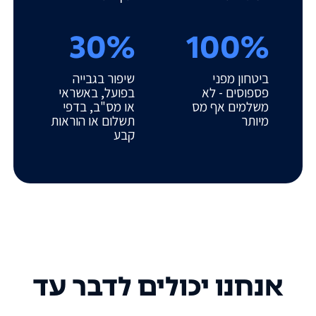
30%
100%
ביטחון מפני
שיפור בגבייה
פספוסים - לא
בפועל, באשראי
משלמים אף מס
או מס"ב, בדפי
מיותר
תשלום או הוראות
קבע
אנחנו יכולים לדבר עד