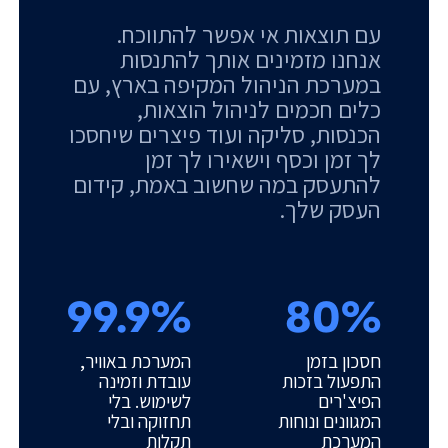
עם תוצאות אי אפשר להתווכח.
אנחנו מזמינים אותך להתנסות
במערכת הניהול המקיפה בארץ, עם
כלים חכמים לניהול הוצאות,
הכנסות, סליקה ועוד פיצרים שיחסכו
לך זמן וכסף וישאירו לך זמן
להתעסק במה שחשוב באמת, קידום
העסק שלך.
99.9%
80%
חסכון בזמן
המערכת באוויר,
התפעול בזכות
עובדת וזמינה
הפיצ'רים
לשימוש. בלי
המגוונים ונוחות
תחזוקה ובלי
המערכת
תקלות