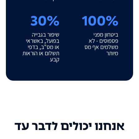
30%
100%
ביטחון מפני
שיפור בגבייה
פספוסים - לא
בפועל, באשראי
משלמים אף מס
או מס"ב, בדפי
מיותר
תשלום או הוראות
קבע
אנחנו יכולים לדבר עד