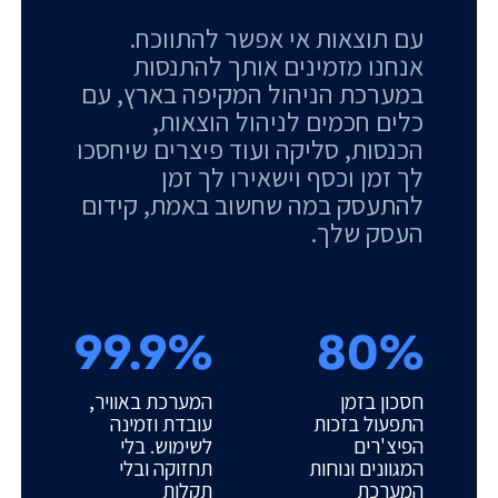
עם תוצאות אי אפשר להתווכח.
אנחנו מזמינים אותך להתנסות
במערכת הניהול המקיפה בארץ, עם
כלים חכמים לניהול הוצאות,
הכנסות, סליקה ועוד פיצרים שיחסכו
לך זמן וכסף וישאירו לך זמן
להתעסק במה שחשוב באמת, קידום
העסק שלך.
99.9%
80%
חסכון בזמן
המערכת באוויר,
התפעול בזכות
עובדת וזמינה
הפיצ'רים
לשימוש. בלי
המגוונים ונוחות
תחזוקה ובלי
המערכת
תקלות