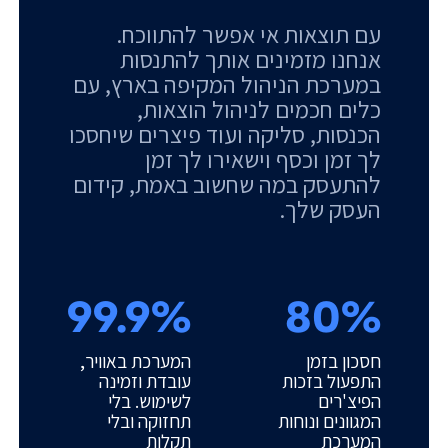
עם תוצאות אי אפשר להתווכח.
אנחנו מזמינים אותך להתנסות
במערכת הניהול המקיפה בארץ, עם
כלים חכמים לניהול הוצאות,
הכנסות, סליקה ועוד פיצרים שיחסכו
לך זמן וכסף וישאירו לך זמן
להתעסק במה שחשוב באמת, קידום
העסק שלך.
99.9%
80%
חסכון בזמן
המערכת באוויר,
התפעול בזכות
עובדת וזמינה
הפיצ'רים
לשימוש. בלי
המגוונים ונוחות
תחזוקה ובלי
המערכת
תקלות