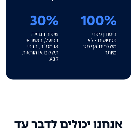
30%
100%
ביטחון מפני
שיפור בגבייה
פספוסים - לא
בפועל, באשראי
משלמים אף מס
או מס"ב, בדפי
מיותר
תשלום או הוראות
קבע
אנחנו יכולים לדבר עד