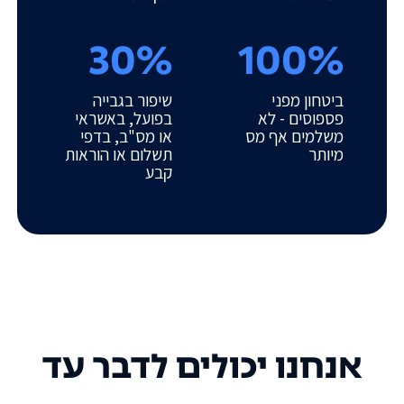
30%
100%
ביטחון מפני
שיפור בגבייה
פספוסים - לא
בפועל, באשראי
משלמים אף מס
או מס"ב, בדפי
מיותר
תשלום או הוראות
קבע
אנחנו יכולים לדבר עד