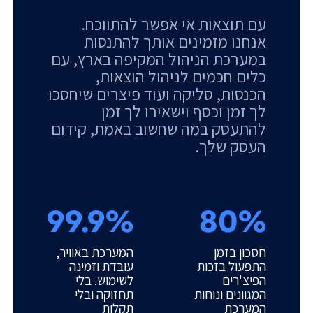
עם תוצאות אי אפשר להתווכח.
אנחנו מזמינים אותך להתנסות
במערכת הניהול המקיפה בארץ, עם
כלים חכמים לניהול הוצאות,
הכנסות, סליקה ועוד פיצרים שיחסכו
לך זמן וכסף וישאירו לך זמן
להתעסק במה שחשוב באמת, קידום
העסק שלך.
99.9%
80%
חסכון בזמן
המערכת באוויר,
התפעול בזכות
עובדת וזמינה
הפיצ'רים
לשימוש. בלי
המגוונים ונוחות
תחזוקה ובלי
המערכת
תקלות