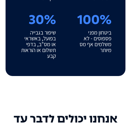
30%
100%
ביטחון מפני
שיפור בגבייה
פספוסים - לא
בפועל, באשראי
משלמים אף מס
או מס"ב, בדפי
מיותר
תשלום או הוראות
קבע
אנחנו יכולים לדבר עד