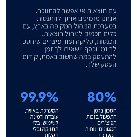
עם תוצאות אי אפשר להתווכח.
אנחנו מזמינים אותך להתנסות
במערכת הניהול המקיפה בארץ, עם
כלים חכמים לניהול הוצאות,
הכנסות, סליקה ועוד פיצרים שיחסכו
לך זמן וכסף וישאירו לך זמן
להתעסק במה שחשוב באמת, קידום
העסק שלך.
99.9%
80%
חסכון בזמן
המערכת באוויר,
התפעול בזכות
עובדת וזמינה
הפיצ'רים
לשימוש. בלי
המגוונים ונוחות
תחזוקה ובלי
המערכת
תקלות