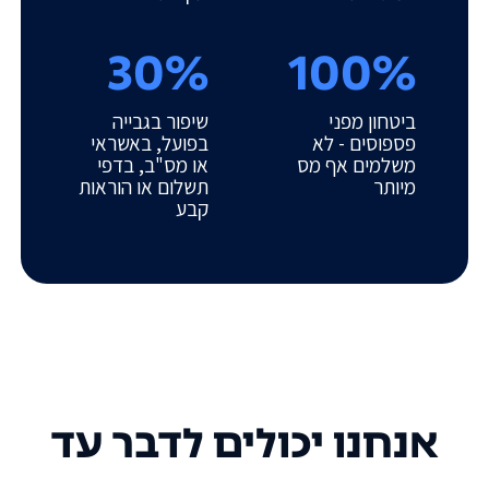
30%
100%
ביטחון מפני
שיפור בגבייה
פספוסים - לא
בפועל, באשראי
משלמים אף מס
או מס"ב, בדפי
מיותר
תשלום או הוראות
קבע
אנחנו יכולים לדבר עד