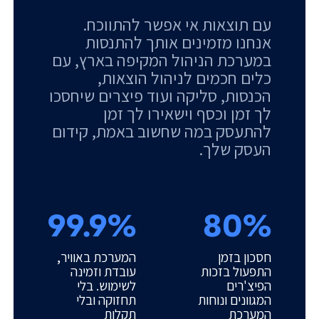
עם תוצאות אי אפשר להתווכח.
אנחנו מזמינים אותך להתנסות
במערכת הניהול המקיפה בארץ, עם
כלים חכמים לניהול הוצאות,
הכנסות, סליקה ועוד פיצרים שיחסכו
לך זמן וכסף וישאירו לך זמן
להתעסק במה שחשוב באמת, קידום
העסק שלך.
99.9%
80%
חסכון בזמן
המערכת באוויר,
התפעול בזכות
עובדת וזמינה
הפיצ'רים
לשימוש. בלי
המגוונים ונוחות
תחזוקה ובלי
המערכת
תקלות