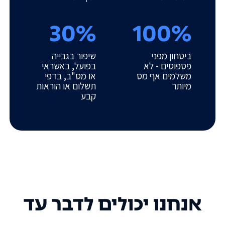
30%
100%
ביטחון מפני
שיפור בגבייה
פספוסים - לא
בפועל, באשראי
משלמים אף מס
או מס"ב, בדפי
מיותר
תשלום או הוראות
קבע
אנחנו יכולים לדבר עד