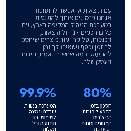
עם תוצאות אי אפשר להתווכח.
אנחנו מזמינים אותך להתנסות
במערכת הניהול המקיפה בארץ, עם
כלים חכמים לניהול הוצאות,
הכנסות, סליקה ועוד פיצרים שיחסכו
לך זמן וכסף וישאירו לך זמן
להתעסק במה שחשוב באמת, קידום
העסק שלך.
99.9%
80%
חסכון בזמן
המערכת באוויר,
התפעול בזכות
עובדת וזמינה
הפיצ'רים
לשימוש. בלי
המגוונים ונוחות
תחזוקה ובלי
המערכת
תקלות