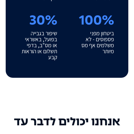
30%
100%
ביטחון מפני
שיפור בגבייה
פספוסים - לא
בפועל, באשראי
משלמים אף מס
או מס"ב, בדפי
מיותר
תשלום או הוראות
קבע
אנחנו יכולים לדבר עד