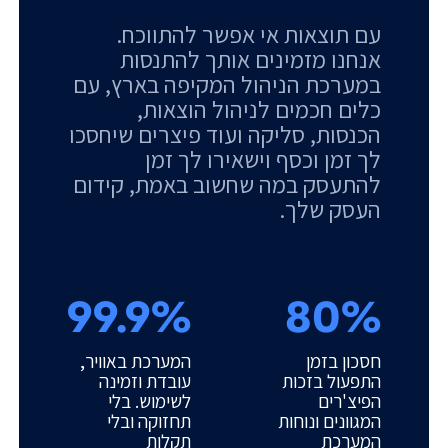
עם תוצאות אי אפשר להתווכח.
אנחנו מזמינים אותך להתנסות
במערכת הניהול המקיפה בארץ, עם
כלים חכמים לניהול הוצאות,
הכנסות, סליקה ועוד פיצרים שיחסכו
לך זמן וכסף וישאירו לך זמן
להתעסק במה שחשוב באמת, קידום
העסק שלך.
99.9%
80%
חסכון בזמן
המערכת באוויר,
התפעול בזכות
עובדת וזמינה
הפיצ'רים
לשימוש. בלי
המגוונים ונוחות
תחזוקה ובלי
המערכת
תקלות